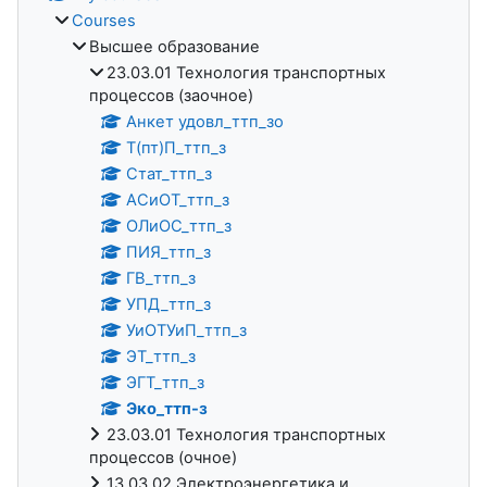
Courses
Высшее образование
23.03.01 Технология транспортных
процессов (заочное)
Анкет удовл_ттп_зо
Т(пт)П_ттп_з
Стат_ттп_з
АСиОТ_ттп_з
ОЛиОС_ттп_з
ПИЯ_ттп_з
ГВ_ттп_з
УПД_ттп_з
УиОТУиП_ттп_з
ЭТ_ттп_з
ЭГТ_ттп_з
Эко_ттп-з
23.03.01 Технология транспортных
процессов (очное)
13.03.02 Электроэнергетика и