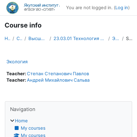
Skip to main content
You are not logged in. (
Log in
)
Course info
Home
Courses
Высшее образование
23.03.01 Технология транспортных процессов (заочное)
Эко_ттп-з
Summary
Экология
Teacher:
Степан Степанович Павлов
Teacher:
Андрей Михайлович Сальва
Blocks
Skip Navigation
Navigation
Home
My courses
My courses