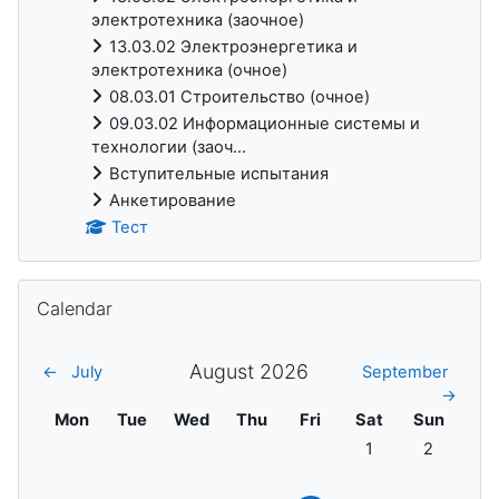
электротехника (заочное)
13.03.02 Электроэнергетика и
электротехника (очное)
08.03.01 Строительство (очное)
09.03.02 Информационные системы и
технологии (заоч...
Вступительные испытания
Анкетирование
Тест
Skip Calendar
Calendar
August 2026
←
July
September
→
Monday
Tuesday
Wednesday
Thursday
Friday
Saturday
Sunday
Mon
Tue
Wed
Thu
Fri
Sat
Sun
No events, Saturda
No events,
1
2