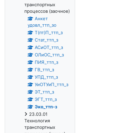
транспортных
процессов (заочное)
Анкет
удовл_ттп_зо
Т(пт)П_ттп_з
Стат_ттп_з
АСиОТ_ттп_з
ОЛиОС_ттп_з
ПИЯ_ттп_з
ГВ_ттп_з
УПД_ттп_з
УиОТУиП_ттп_з
ЭТ_ттп_з
ЭГТ_ттп_з
Эко_ттп-з
23.03.01
Технология
транспортных