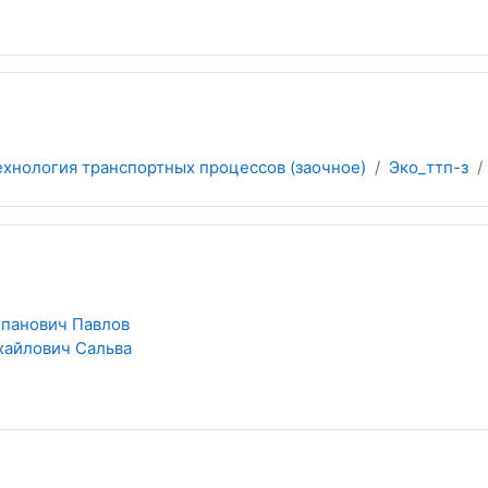
ехнология транспортных процессов (заочное)
Эко_ттп-з
панович Павлов
хайлович Сальва