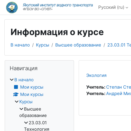
Перейти к основному содержанию
Русский ‎(ru)‎
Информация о курсе
В начало
Курсы
Высшее образование
23.03.01 Т
Блоки
Пропустить Навигация
Навигация
Экология
В начало
Мои курсы
Учитель:
Степан Сте
Учитель:
Андрей Ми
Мои курсы
Курсы
Высшее
образование
23.03.01
Технология